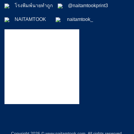
โรงพิมพ์นายทำถูก
@naitamtookprint3
NAITAMTOOK
naitamtook_
Copyright 2026 © www.naitamtook.com. All rights reserved.