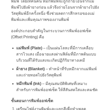
พิมพ์ โดยเทคนิคนี้ หมึกพิมพ์จะถูกถ่ายโอนจากแม่
พิมพ์ไปยังผ้ายางก่อน แล้วจึงถ่ายโอนจากผ้ายางไปยัง
วัสดุพิมพ์อีกครั้งหนึ่ง ซึ่งช่วยลดการสึกหรอของแม่
พิมพ์และเพิ่มคุณภาพของงานพิมพ์
องค์ประกอบสำคัญในกระบวนการพิมพ์ออฟเซ็ต
(Offset Printing) คือ
แม่พิมพ์ (Plate)
– เป็นแผ่นโลหะที่มีการเคลือบ
สารไวแสง เมื่อฉายแสงผ่านฟิล์มที่มีภาพต้นแบบ
บริเวณที่ได้รับแสงจะเกิดปฏิกิริยาทางเคมี
ผ้ายาง (Blanket)
– ทำหน้าที่รับหมึกจากแม่พิมพ์
และถ่ายทอดไปยังวัสดุพิมพ์
หมึกพิมพ์ (Ink)
– มีคุณสมบัติพิเศษที่เหมาะ
สำหรับการพิมพ์ออฟเซ็ต ให้สีสันสดใสและคมชัด
ขั้นตอนการพิมพ์ออฟเซ็ต
เตรียมไฟล์งานพิมพ์และแยกสีเพื่อทำเพลต