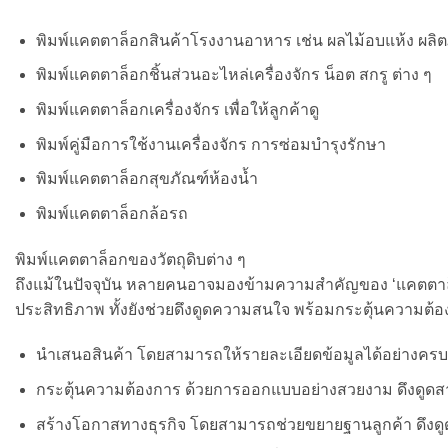
พิมพ์แคตตาล็อกสินค้าโรงงานอาหาร เช่น ผลไม้อบแห้ง ผล
พิมพ์แคตตาล็อกชิ้นส่วนอะไหล่เครื่องจักร น็อต สกรู ต่าง ๆ
พิมพ์แคตตาล็อกเครื่องจักร เพื่อให้ลูกค้าดู
พิมพ์คู่มือการใช้งานเครื่องจักร การซ่อมบำรุงรักษา
พิมพ์แคตตาล็อกสุขภัณฑ์ห้องน้ำ
พิมพ์แคตตาล็อกล้อรถ
พิมพ์แคตตาล็อกของวัตถุดิบต่าง ๆ
ถึงแม้ในปัจจุบัน หลายคนอาจมองข้ามความสำคัญของ ‘แคตตาล็อก’
ประสิทธิภาพ ทั้งยังช่วยดึงดูดความสนใจ พร้อมกระตุ้นความต้องกา
นำเสนอสินค้า โดยสามารถให้รายละเอียดข้อมูลได้อย่างครบ
กระตุ้นความต้องการ ด้วยการออกแบบอย่างสวยงาม ดึงดูดส
สร้างโอกาสทางธุรกิจ โดยสามารถช่วยขยายฐานลูกค้า ดึงดูดลู