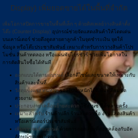
Display) เพิ่มยอดขายได้ในพื้นที่จำกัด
เพิ่มโอกาสปิดการขายในพื้นที่เล็ก ๆ ด้วยดิสเพลย์วางสินค้าตั้ง
โต๊ะ (Counter Display)
อุปกรณ์ช่วยจัดแสดงสินค้าให้โดดเด่น
บนเคาน์เตอร์ ช่วยดึงดูดสายตาลูกค้าในจุดชำระเงิน จุดให้
ข้อมูล หรือโต๊ะประชาสัมพันธ์ เหมาะสำหรับการวางสินค้าโปร
โมชั่น สินค้าทดลอง หรือแผ่นพับโบรชัวร์ ช่วยเพิ่มโอกาสใน
การตัดสินใจซื้อได้ทันที
ออกแบบได้ตามแบรนด์
เลือกดีไซน์และขนาดให้เหมาะกับ
สินค้าและพื้นที่
วัสดุแข็งแรง ทนทาน
รองรับน้ำหนักได้ดี พิมพ์สีคมชัด
สวยงาม
ประกอบง่าย เคลื่อนย้ายสะดวก
ใช้งานซ้ำได้หลายครั้ง
เหมาะสำหรับ
ร้านค้าปลีก ร้านสะดวกซื้อ งานแสดงสินค้า
หรือเคาน์เตอร์ประชาสัมพันธ์
เพิ่มการจดจำแบรนด์
ด้วยการออกแบบที่สอดคล้องกับอัต
ลักษณ์ของธุรกิจคุณ