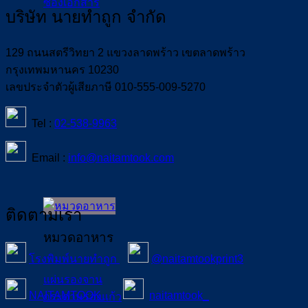
ซองเอกสาร
บริษัท นายทำถูก จำกัด
129 ถนนสตรีวิทยา 2 แขวงลาดพร้าว เขตลาดพร้าว
กรุงเทพมหานคร 10230
เลขประจำตัวผู้เสียภาษี 010-555-009-5270
Tel :
02-538-9963
Email :
info@naitamtook.com
ติดตามเรา
หมวดอาหาร
โรงพิมพ์นายทำถูก
@naitamtookprint3
แผ่นรองจาน
NAITAMTOOK
naitamtook_
กระดาษรองแก้ว