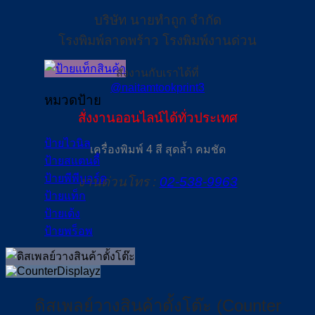
บริษัท นายทำถูก จำกัด
โรงพิมพ์ลาดพร้าว โรงพิมพ์งานด่วน
สั่งงานกับเราได้ที่
@naitamtookprint3
หมวดป้าย
สั่งงานออนไลน์ได้ทั่วประเทศ
ป้ายไวนิล
เครื่องพิมพ์ 4 สี สุดล้ำ คมชัด
ป้ายสแตนดี้
ป้ายพีพีบอร์ด
งานด่วนโทร :
02-538-9963
ป้ายแท็ก
ป้ายเด้ง
ป้ายพร็อพ
ดิสเพลย์วางสินค้าตั้งโต๊ะ (Counter