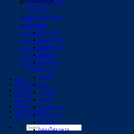
อุปกรณ์ออกบูธ
ชั้นโชว์สินค้าตั้งพื้น
เต็นท์การ์ด
จั่วปัง Grey Board
โรลอัพ
หมวดป้าย
เอ็กซ์สแตนด์
ป้ายไวนิล
โต๊ะชงชิม
ป้ายสแตนดี้
แบคดรอปผ้า
ป้ายพีพีบอร์ด
แบคดรอปPVC
ป้ายแท็ก
เคาท์เตอร์ PVC
ป้ายพร็อพ
ธงชายหาด
หมวดสำนักงาน
หนังสือ
ผลงาน
เกี่ยวกับเรา
แฟ้ม
ค่าจัดส่ง
สมุดโน๊ต
ชำระเงิน
สมุดบิล
บทความ
ติดต่อเรา
ซองจดหมาย
ร้องเรียนบริการ
ซองเอกสาร
สมัครงาน
ซองเครป
กล่องใส่อาหาร