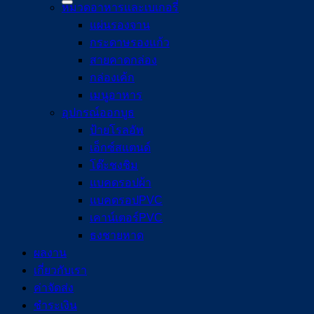
หมวดอาหารและเบเกอรี่
แผ่นรองจาน
กระดาษรองแก้ว
สายคาดกล่อง
กล่องเค้ก
เมนูอาหาร
อุปกรณ์ออกบูธ
ป้ายโรลอัพ
เอ็กซ์สแตนด์
โต๊ะชงชิม
แบคดรอปผ้า
แบคดรอปPVC
เคาน์เตอร์PVC
ธงชายหาด
ผลงาน
เกี่ยวกับเรา
ค่าจัดส่ง
ชำระเงิน