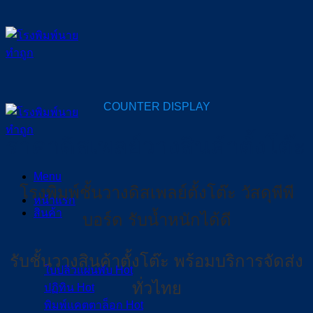
Skip
to
content
COUNTER DISPLAY
ราคาดิสเพลย์วางสินค้าตั้งโต๊ะ
Menu
โรงพิมพ์ชั้นวางดิสเพลย์ตั้งโต๊ะ
วัสดุพีพี
หน้าแรก
สินค้า
บอร์ด รับน้ำหนักได้ดี
รับชั้นวางสินค้าตั้งโต๊ะ พร้อมบริการจัดส่ง
ใบปลิวแผ่นพับ
ทั่วไทย
ปฏิทิน
พิมพ์แคตตาล็อก