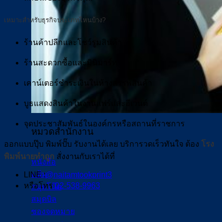
เหมาะสำหรับธุรกิจประเภทไหนบ้าง?
ร้านค้าปลีกและโชว์รูมสินค้า
ร้านสะดวกซื้อและมินิมาร์ท
เคาน์เตอร์ชำระเงินในห้างสรรพสินค้า
บูธแสดงสินค้าในงานแฟร์และอีเวนต์
จุดประชาสัมพันธ์ในองค์กรหรือสถานที่ราชการ
หมวดสำนักงาน
ออกแบบปุ๊บ พิมพ์ปั๊บ รับงานได้เลย บริการวดเร็วทันใจ ต้อง
โรง
พิมพ์นายทำถูก
สั่งงานกับเราได้ที่
หนังสือ
แฟ้ม
LINE :
@naitamtookprint3
หรือโทร
02-538-9963
สมุดโน๊ต
สมุดบิล
ซองจดหมาย