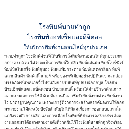
โรงพิมพ์นายทำถูก
โรงพิมพ์ออฟเซ็ทและดิจิตอล
ให้บริการพิมพ์งานออนไลน์ทุกประเภท
“นายทำถูก” โรงพิมพ์ด่วนที่ให้บริการสั่งพิมพ์งานออนไลน์ทุกประเภท
อย่างครบถ้วน ไม่ว่าจะเป็นการพิมพ์ใบปลิว พิมพ์แผ่นพับ พิมพ์โบร์ชัวร์
พิมพ์บิลใบเสร็จ พิมพ์คูปอง พิมพแฟ้มกระดาษ พิมพ์แคตตาล็อก พิมพ์
ฉลากสินค้า พิมพ์สติ๊กเกอร์ หรือของพรีเมียมอย่างปฏิทินแขวน กล่อง
บรรจภัณฑ์แพคเกจจิ้งไปจนถึงการรับพิมพ์อุปกรณ์ออกบูธ โรลอัพ
ป้ายเอ็กซ์สแตน แบ็คดรอบ ป้ายสแตนดี้ พร้อมให้คำปรึกษาด้านการ
ออกแบบและการใช้สี ด้วยทีมงานมืออาชีพรับพิมพ์งานด่วน พิมพ์งาน
ไว มาตรฐานคุณภาพ เพราะเรารู้ดีว่าการจะสร้างสรรค์ผลงานให้ออก
มาสวยงามได้ตรงใจ ปัจจัยสำคัญไม่ได้มีแค่เรื่องการออกแบบเท่านั้น
แต่ยังรวมถึงการผลิต และการเลือกโรงพิมพ์ที่สามารถสร้างสรรค์ผล
งานออกมาได้อย่างสวยงามดังที่วาดฝันไว้โรงพิมพ์นายทำถูกจึงพร้อม